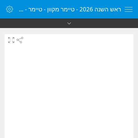
ראש השנה 2026 - טיימר מקוון - טיימר - ספירה לאחור - שעון מקוון