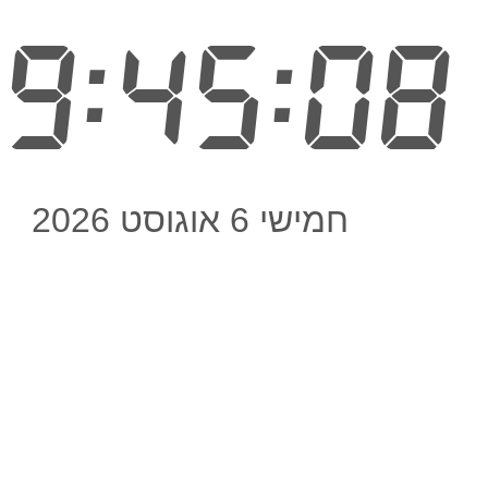
9:45:08
חמישי 6 אוגוסט 2026